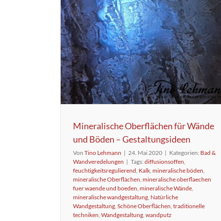
Mineralische Oberflächen für Wände
und Böden – Gestaltungsideen
Von
Tino Lehmann
|
24. Mai 2020
|
Kategorien:
Bad &
Wandveredelungen
|
Tags:
diffusionsoffen
,
feuchtigkeitsregulierend
,
Kalk
,
mineralische böden
,
mineralische Oberflächen
,
mineralische oberflaechen
fuer waende und boeden
,
mineralische Wände
,
mineralische wandgestaltung
,
Natürliche
Wandgestaltung
,
Schöne Oberflächen
,
traditionelle
techniken
,
Wandgestaltung
,
wandputz