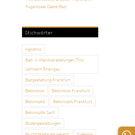
Fugenloses Gäste-Bad
Stichwörter
Agostino
Bad- & Wandveredelungen Tino
Lehmann Rheingau
Badgestaltung Frankfurt
Betonlook
Betonlook Frankfurt
Betonoptik
Betonoptik Frankfurt
Betonoptik Sant'
Bodengestaltungen
feuchtigkeitsregulierend
fugenlos