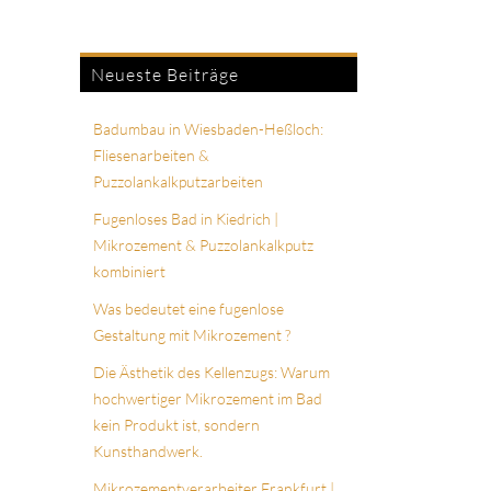
Neueste Beiträge
Badumbau in Wiesbaden-Heßloch:
Fliesenarbeiten &
Puzzolankalkputzarbeiten
Fugenloses Bad in Kiedrich |
Mikrozement & Puzzolankalkputz
kombiniert
Was bedeutet eine fugenlose
Gestaltung mit Mikrozement ?
Die Ästhetik des Kellenzugs: Warum
hochwertiger Mikrozement im Bad
kein Produkt ist, sondern
Kunsthandwerk.
Mikrozementverarbeiter Frankfurt |