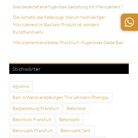
Was bedeutet eine fugenlose Gestaltung mit Mikrozement ?
Die Ästhetik des Kellenzugs: Warum hochwertiger
Mikrozement im Bad kein Produkt ist, sondern
Kunsthandwerk.
Mikrozementverarbeiter Frankfurt | Fugenloses Gäste-Bad
Stichwörter
Agostino
Bad- & Wandveredelungen Tino Lehmann Rheingau
Badgestaltung Frankfurt
Betonlook
Betonlook Frankfurt
Betonoptik
Betonoptik Frankfurt
Betonoptik Sant'