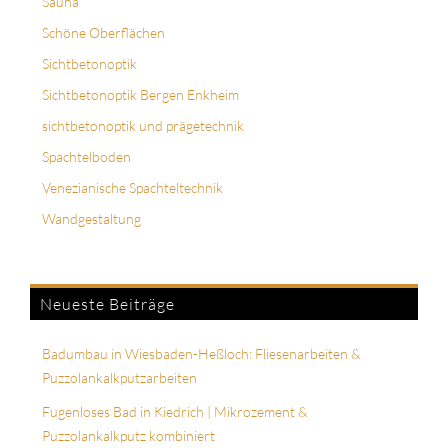
Sauna
Schöne Oberflächen
Sichtbetonoptik
Sichtbetonoptik Bergen Enkheim
sichtbetonoptik und prägetechnik
Spachtelboden
Venezianische Spachteltechnik
Wandgestaltung
Neueste Beiträge
Badumbau in Wiesbaden-Heßloch: Fliesenarbeiten &
Puzzolankalkputzarbeiten
Fugenloses Bad in Kiedrich | Mikrozement &
Puzzolankalkputz kombiniert