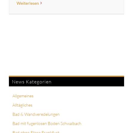
Weiterlesen
News Kategorien
Allgemeines
Alltägliches
Bad & Wandveredelungen
Bad mit fugenlosen Boden Schwalbach
Bad ohne Fliese Frankfurt