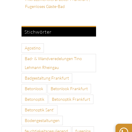
Fugenloses Gäste-Bad
Stichwörter
Agostino
Bad- & Wandveredelungen Tino
Lehmann Rheingau
Badgestaltung Frankfurt
Betonlook
Betonlook Frankfurt
Betonoptik
Betonoptik Frankfurt
Betonoptik Sant'
Bodengestaltungen
feuchtigkeitsregulierend
fugenlos