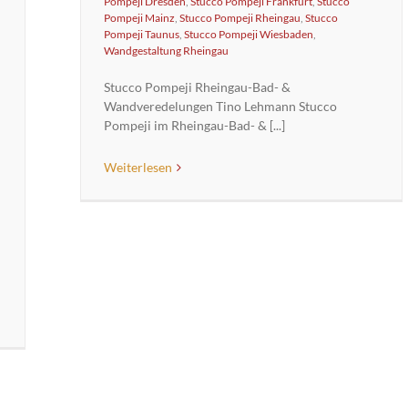
Pompeji Dresden
,
Stucco Pompeji Frankfurt
,
Stucco
Pompeji Mainz
,
Stucco Pompeji Rheingau
,
Stucco
Pompeji Taunus
,
Stucco Pompeji Wiesbaden
,
Wandgestaltung Rheingau
Stucco Pompeji Rheingau-Bad- &
Wandveredelungen Tino Lehmann Stucco
Pompeji im Rheingau-Bad- & [...]
Weiterlesen