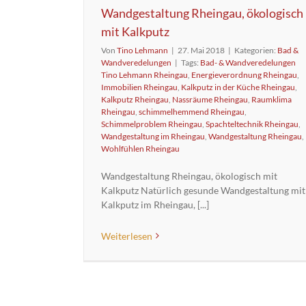
Wandgestaltung Rheingau, ökologisch
mit Kalkputz
Von
Tino Lehmann
|
27. Mai 2018
|
Kategorien:
Bad &
Wandveredelungen
|
Tags:
Bad- & Wandveredelungen
Tino Lehmann Rheingau
,
Energieverordnung Rheingau
,
Immobilien Rheingau
,
Kalkputz in der Küche Rheingau
,
Kalkputz Rheingau
,
Nassräume Rheingau
,
Raumklima
Rheingau
,
schimmelhemmend Rheingau
,
Schimmelproblem Rheingau
,
Spachteltechnik Rheingau
,
Wandgestaltung im Rheingau
,
Wandgestaltung Rheingau
,
Wohlfühlen Rheingau
Wandgestaltung Rheingau, ökologisch mit
Kalkputz Natürlich gesunde Wandgestaltung mit
Kalkputz im Rheingau, [...]
Weiterlesen