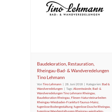
Baudekoration, Restauration,
Rheingau-Bad- & Wandveredelungen
Tino Lehmann
Von
Tino Lehmann
|
28. Juni 2018
|
Kategorien:
Bad &
Wandveredelungen
|
Tags:
Akzentwände
,
Bad- &
Wandveredelungen Tino Lehmann Rheingau
,
Baudekoration Rheingau
,
Fliesen-Natursteinarbeiten
Rheingau-Wiesbaden-Frankfurt-Taunus-Mainz
,
fugenlose Bodengestaltung
,
fugenlose Dusche Rheingau
,
fugenlose Wandgestaltungen Rheingau-wiesbaden-