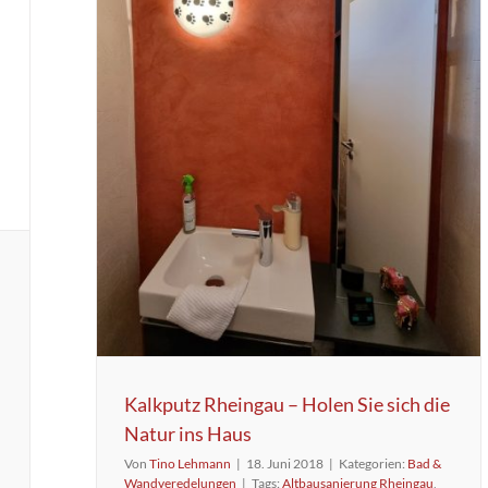
Kalkputz Rheingau – Holen Sie sich die
Natur ins Haus
Von
Tino Lehmann
|
18. Juni 2018
|
Kategorien:
Bad &
Wandveredelungen
|
Tags:
Altbausanierung Rheingau
,