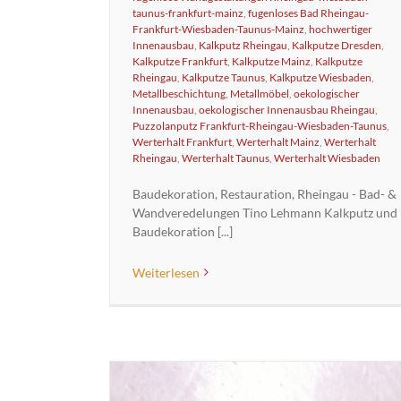
taunus-frankfurt-mainz
,
fugenloses Bad Rheingau-
Frankfurt-Wiesbaden-Taunus-Mainz
,
hochwertiger
Innenausbau
,
Kalkputz Rheingau
,
Kalkputze Dresden
,
Kalkputze Frankfurt
,
Kalkputze Mainz
,
Kalkputze
Rheingau
,
Kalkputze Taunus
,
Kalkputze Wiesbaden
,
Metallbeschichtung
,
Metallmöbel
,
oekologischer
Innenausbau
,
oekologischer Innenausbau Rheingau
,
Puzzolanputz Frankfurt-Rheingau-Wiesbaden-Taunus
,
Werterhalt Frankfurt
,
Werterhalt Mainz
,
Werterhalt
Rheingau
,
Werterhalt Taunus
,
Werterhalt Wiesbaden
Baudekoration, Restauration, Rheingau - Bad- &
Wandveredelungen Tino Lehmann Kalkputz und
Baudekoration [...]
Weiterlesen