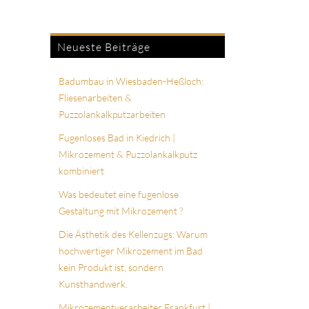
Neueste Beiträge
Badumbau in Wiesbaden-Heßloch:
Fliesenarbeiten &
Puzzolankalkputzarbeiten
Fugenloses Bad in Kiedrich |
Mikrozement & Puzzolankalkputz
kombiniert
Was bedeutet eine fugenlose
Gestaltung mit Mikrozement ?
Die Ästhetik des Kellenzugs: Warum
hochwertiger Mikrozement im Bad
kein Produkt ist, sondern
Kunsthandwerk.
Mikrozementverarbeiter Frankfurt |