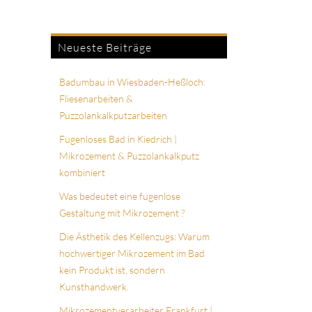
Neueste Beiträge
Badumbau in Wiesbaden-Heßloch:
Fliesenarbeiten &
Puzzolankalkputzarbeiten
Fugenloses Bad in Kiedrich |
Mikrozement & Puzzolankalkputz
kombiniert
Was bedeutet eine fugenlose
Gestaltung mit Mikrozement ?
Die Ästhetik des Kellenzugs: Warum
hochwertiger Mikrozement im Bad
kein Produkt ist, sondern
Kunsthandwerk.
Mikrozementverarbeiter Frankfurt |