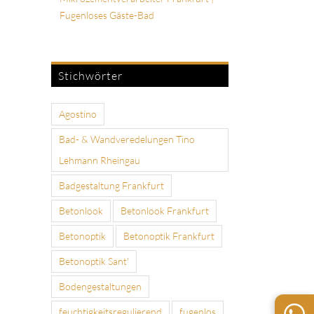
Fugenloses Gäste-Bad
Stichwörter
Agostino
Bad- & Wandveredelungen Tino
Lehmann Rheingau
Badgestaltung Frankfurt
Betonlook
Betonlook Frankfurt
Betonoptik
Betonoptik Frankfurt
Betonoptik Sant'
Bodengestaltungen
feuchtigkeitsregulierend
fugenlos