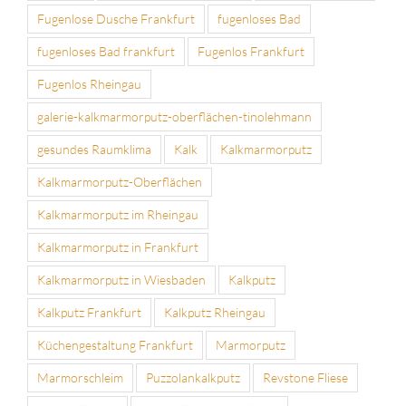
Fugenlose Dusche Frankfurt
fugenloses Bad
fugenloses Bad frankfurt
Fugenlos Frankfurt
Fugenlos Rheingau
galerie-kalkmarmorputz-oberflächen-tinolehmann
gesundes Raumklima
Kalk
Kalkmarmorputz
Kalkmarmorputz-Oberflächen
Kalkmarmorputz im Rheingau
Kalkmarmorputz in Frankfurt
Kalkmarmorputz in Wiesbaden
Kalkputz
Kalkputz Frankfurt
Kalkputz Rheingau
Küchengestaltung Frankfurt
Marmorputz
Marmorschleim
Puzzolankalkputz
Revstone Fliese