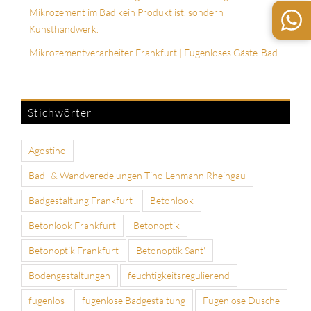
Mikrozement im Bad kein Produkt ist, sondern
Kunsthandwerk.
Mikrozementverarbeiter Frankfurt | Fugenloses Gäste-Bad
Stichwörter
Agostino
Bad- & Wandveredelungen Tino Lehmann Rheingau
Badgestaltung Frankfurt
Betonlook
Betonlook Frankfurt
Betonoptik
Betonoptik Frankfurt
Betonoptik Sant'
Bodengestaltungen
feuchtigkeitsregulierend
fugenlos
fugenlose Badgestaltung
Fugenlose Dusche