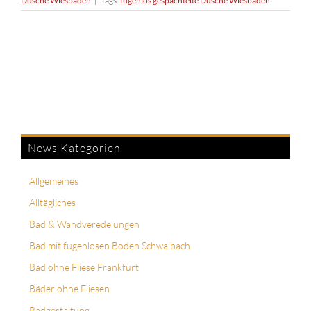
Dusche Wiesbaden
|
Tags:
fugenlos gespachtelte Dusche Wiesbaden
News Kategorien
Allgemeines
Alltägliches
Bad & Wandveredelungen
Bad mit fugenlosen Boden Schwalbach
Bad ohne Fliese Frankfurt
Bäder ohne Fliesen
Badgestaltung