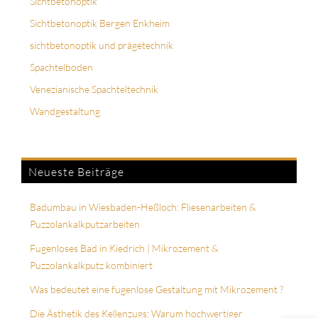
Sichtbetonoptik
Sichtbetonoptik Bergen Enkheim
sichtbetonoptik und prägetechnik
Spachtelboden
Venezianische Spachteltechnik
Wandgestaltung
Neueste Beiträge
Badumbau in Wiesbaden-Heßloch: Fliesenarbeiten &
Puzzolankalkputzarbeiten
Fugenloses Bad in Kiedrich | Mikrozement &
Puzzolankalkputz kombiniert
Was bedeutet eine fugenlose Gestaltung mit Mikrozement ?
Die Ästhetik des Kellenzugs: Warum hochwertiger