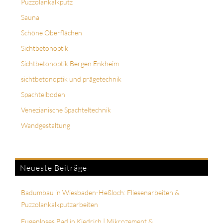
Puzzolankalkputz
Sauna
Schöne Oberflächen
Sichtbetonoptik
Sichtbetonoptik Bergen Enkheim
sichtbetonoptik und prägetechnik
Spachtelboden
Venezianische Spachteltechnik
Wandgestaltung
Neueste Beiträge
Badumbau in Wiesbaden-Heßloch: Fliesenarbeiten &
Puzzolankalkputzarbeiten
Fugenloses Bad in Kiedrich | Mikrozement &