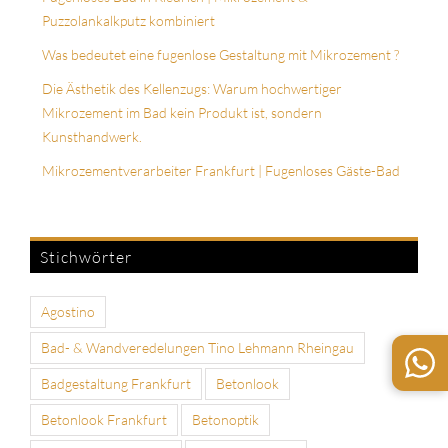
Puzzolankalkputz kombiniert
Was bedeutet eine fugenlose Gestaltung mit Mikrozement ?
Die Ästhetik des Kellenzugs: Warum hochwertiger
Mikrozement im Bad kein Produkt ist, sondern
Kunsthandwerk.
Mikrozementverarbeiter Frankfurt | Fugenloses Gäste-Bad
Stichwörter
Agostino
Bad- & Wandveredelungen Tino Lehmann Rheingau
Badgestaltung Frankfurt
Betonlook
Betonlook Frankfurt
Betonoptik