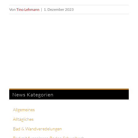
Von
Tino Lehmann
|
1. Dezember 2023
News Kategorien
Allgemeines
Alltägliches
Bad & Wandveredelungen